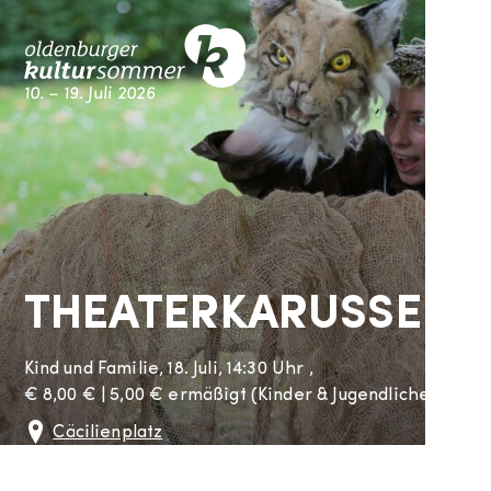
Skip
M
to
content
10. – 19. Juli 2026
Kultursommer Oldenburg
THEATERKARUSSELL
Kind und Familie,
18. Juli, 14:30 Uhr
,
€
8,00 € | 5,00 € ermäßigt (Kinder & Jugendliche 2-14 Jah
Cäcilienplatz
Cäcilienstr.
Oldenburg