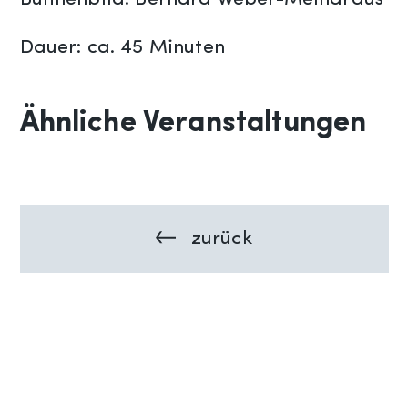
Dauer: ca. 45 Minuten
Ähnliche Veranstaltungen
zurück
Previous:
Beitragsnavigation
Theaterkarussell
Next:
Die