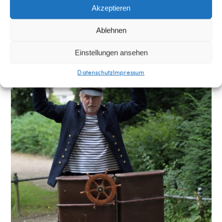
hat? Kommt und schaut es euch an!
Akzeptieren
Ablehnen
Einstellungen ansehen
Datenschutz
Impressum