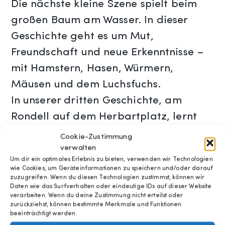
Die nächste kleine Szene spielt beim
großen Baum am Wasser. In dieser
Geschichte geht es um Mut,
Freundschaft und neue Erkenntnisse –
mit Hamstern, Hasen, Würmern,
Mäusen und dem Luchsfuchs.
In unserer dritten Geschichte, am
Rondell auf dem Herbartplatz, lernt
das Publikum Kapitän Bommel kennen.
Cookie-Zustimmung
Er fährt mit seinem Boot aufs Meer
verwalten
Um dir ein optimales Erlebnis zu bieten, verwenden wir Technologien
hinaus und rettet Menschen in Seenot.
wie Cookies, um Geräteinformationen zu speichern und/oder darauf
zuzugreifen. Wenn du diesen Technologien zustimmst, können wir
Begleitet wird die Geschichte von
Daten wie das Surfverhalten oder eindeutige IDs auf dieser Website
waschechter Seefahrtsmusik. Was die
verarbeiten. Wenn du deine Zustimmung nicht erteilst oder
zurückziehst, können bestimmte Merkmale und Funktionen
große Seeschlange mit all dem zu tun
beeinträchtigt werden.