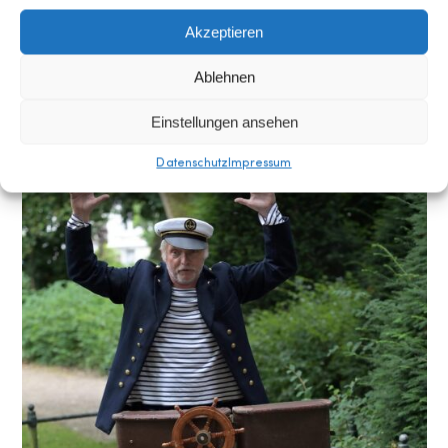
waschechter Seefahrtsmusik. Was die
große Seeschlange mit all dem zu tun
Akzeptieren
hat? Kommt und schaut es euch an!
Ablehnen
Einstellungen ansehen
Datenschutz
Impressum