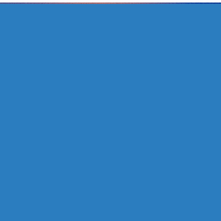
Veranstalter
Kulturetage gGmbH
Bahnhofstraße 11
26122 Oldenburg