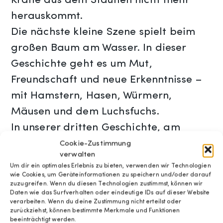
Krähe aus dem Staunen nicht mehr
herauskommt.
Die nächste kleine Szene spielt beim
großen Baum am Wasser. In dieser
Geschichte geht es um Mut,
Freundschaft und neue Erkenntnisse –
mit Hamstern, Hasen, Würmern,
Mäusen und dem Luchsfuchs.
In unserer dritten Geschichte, am
Rondell auf dem Herbartplatz, lernt
Cookie-Zustimmung
verwalten
das Publikum Kapitän Bommel kennen.
Um dir ein optimales Erlebnis zu bieten, verwenden wir Technologien
Er fährt mit seinem Boot aufs Meer
wie Cookies, um Geräteinformationen zu speichern und/oder darauf
zuzugreifen. Wenn du diesen Technologien zustimmst, können wir
hinaus und rettet Menschen in Seenot.
Daten wie das Surfverhalten oder eindeutige IDs auf dieser Website
verarbeiten. Wenn du deine Zustimmung nicht erteilst oder
Begleitet wird die Geschichte von
zurückziehst, können bestimmte Merkmale und Funktionen
beeinträchtigt werden.