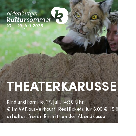
Skip
M
to
content
10. – 19. Juli 2026
Kultursommer Oldenburg
THEATERKARUSSELL
Kind und Familie,
17. Juli, 14:30 Uhr
,
€
Im VVK ausverkauft: Resttickets für 8,00 € | 5,00 € erm
erhalten freien Eintritt an der Abendkasse.
Cäcilienplatz
Cäcilienstr.
Oldenburg