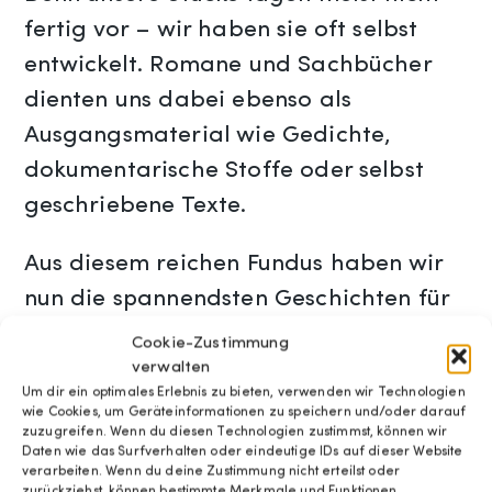
fertig vor – wir haben sie oft selbst
entwickelt. Romane und Sachbücher
dienten uns dabei ebenso als
Ausgangsmaterial wie Gedichte,
dokumentarische Stoffe oder selbst
geschriebene Texte.
Aus diesem reichen Fundus haben wir
nun die spannendsten Geschichten für
diese Lesung zusammengestellt. Der
Cookie-Zustimmung
Bogen spannt sich von Peter Weiss bis
verwalten
Um dir ein optimales Erlebnis zu bieten, verwenden wir Technologien
Alessandro Baricco.
wie Cookies, um Geräteinformationen zu speichern und/oder darauf
zuzugreifen. Wenn du diesen Technologien zustimmst, können wir
Daten wie das Surfverhalten oder eindeutige IDs auf dieser Website
Es lesen: Ralf Selmer, Ulf Goerges,
verarbeiten. Wenn du deine Zustimmung nicht erteilst oder
zurückziehst, können bestimmte Merkmale und Funktionen