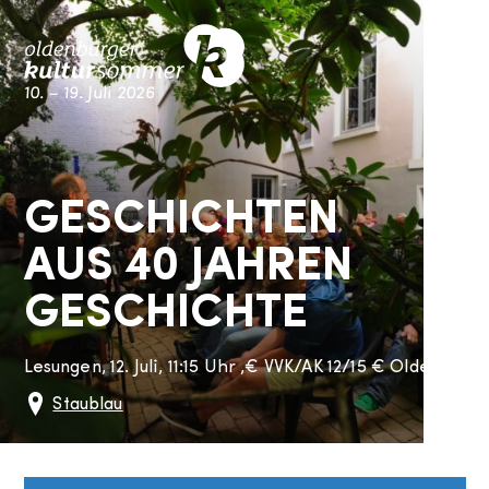
Skip
M
to
content
10. – 19. Juli 2026
Kultursommer Oldenburg
GESCHICHTEN
AUS 40 JAHREN
GESCHICHTE
Lesungen,
12. Juli, 11:15 Uhr
,
€
VVK/AK 12/15 € Oldenburg-P
Staublau
Staugraben 9
Oldenburg
26122