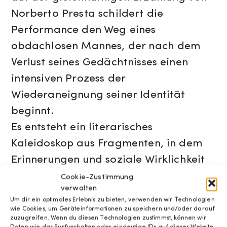
Norberto Presta schildert die
Performance den Weg eines
obdachlosen Mannes, der nach dem
Verlust seines Gedächtnisses einen
intensiven Prozess der
Wiederaneignung seiner Identität
beginnt.
Es entsteht ein literarisches
Kaleidoskop aus Fragmenten, in dem
Erinnerungen und soziale Wirklichkeit
miteinander verschmelzen. Die Lesung
Cookie-Zustimmung
verwalten
hinterfragt Vorurteile, gesellschaftliche
Um dir ein optimales Erlebnis zu bieten, verwenden wir Technologien
Zuschreibungen und die Unsichtbarkeit
wie Cookies, um Geräteinformationen zu speichern und/oder darauf
zuzugreifen. Wenn du diesen Technologien zustimmst, können wir
von Menschen am Rand der