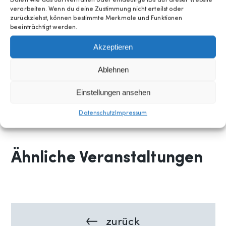
Daten wie das Surfverhalten oder eindeutige IDs auf dieser Website
verarbeiten. Wenn du deine Zustimmung nicht erteilst oder
Gesellschaft.
zurückziehst, können bestimmte Merkmale und Funktionen
beeinträchtigt werden.
Es liest: Norberto Presta
Akzeptieren
Begrenzte Besucherzahl
Ablehnen
Im Staublau besteht außerdem die
Einstellungen ansehen
Möglichkeit, die Ausstellung „Sytse van
Datenschutz
Impressum
der Zee“ zu besichtigen.“
Ähnliche Veranstaltungen
zurück