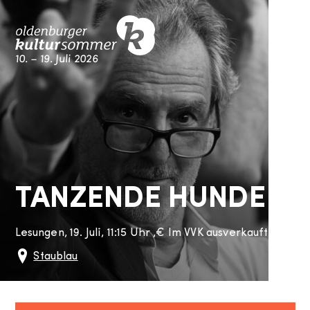
Skip
M
to
content
10. – 19. Juli 2026
Kultursommer Oldenburg
TANZENDE HUNDE
Lesungen,
19. Juli, 11:15 Uhr
,
€
Im VVK ausverkauft. Resttic
Staublau
Staugraben 9
Oldenburg
26122