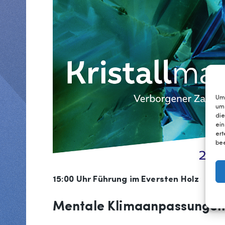
Um 
um
die
ein
ert
bee
15:00 Uhr Führung im Eversten Holz
Mentale Klimaanpassungen