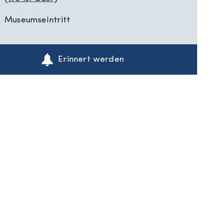
Damm 38-44
Oldenburg
26135
Museumseintritt
Erinnert werden