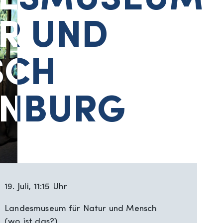
DESMUSEUM
DESMUSEUM
R UND
R UND
SCH
SCH
ENBURG
ENBURG
19. Juli, 11:15 Uhr
Landesmuseum für Natur und Mensch
(wo ist das?)