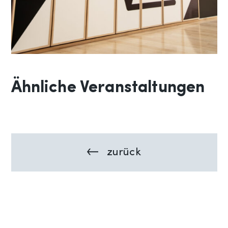
Ähnliche Veranstaltungen
zurück
Previous:
Beitragsnavigation
Haus
für