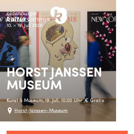
Skip
M
to
content
10. – 19. Juli 2026
Kultursommer Oldenburg
HORST JANSSEN
MUSEUM
Kunst & Museum,
19. Juli, 10:00 Uhr
,
€
Gratis
Horst-Janssen-Museum
Am Stadtmuseum 4-8
Oldenburg
26121