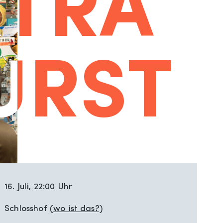
XTRA
XTRA
URST
URST
16. Juli, 22:00 Uhr
Schlosshof
(wo ist das?)
Schloss-Innenhof, Oldenburg
Oldenburg
26122