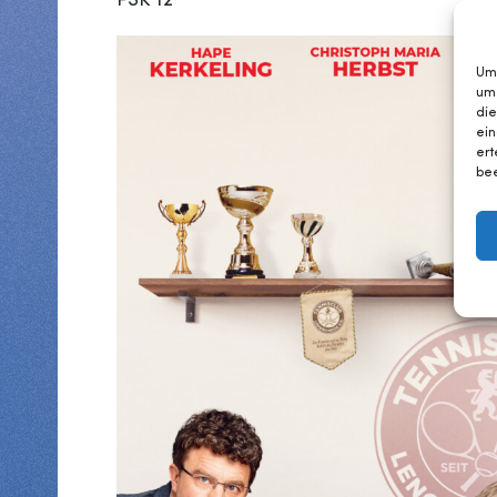
FSK 12
Um 
um
die
ein
ert
bee