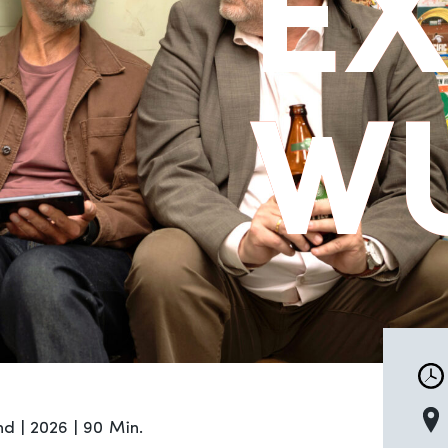
E
E
W
W
d | 2026 | 90 Min.