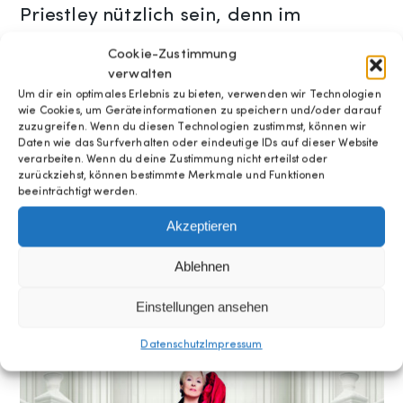
Priestley nützlich sein, denn im
digitalen Zeitalter verkauft sich ihre
Cookie-Zustimmung
Zeitschrift Runway immer schlechter.
verwalten
Um dir ein optimales Erlebnis zu bieten, verwenden wir Technologien
Wie es der Zufall will, kreuzen sich die
wie Cookies, um Geräteinformationen zu speichern und/oder darauf
Wege von Miranda, Andy und Emily
zuzugreifen. Wenn du diesen Technologien zustimmst, können wir
Daten wie das Surfverhalten oder eindeutige IDs auf dieser Website
nach all der Zeit erneut – und auch der
verarbeiten. Wenn du deine Zustimmung nicht erteilst oder
zurückziehst, können bestimmte Merkmale und Funktionen
Art Director Nigel ist mit von der
beeinträchtigt werden.
Partie, wenn der New Yorker
Akzeptieren
Modezirkus wieder in Schwung kommt.
Ablehnen
FSK 0
Einstellungen ansehen
Datenschutz
Impressum