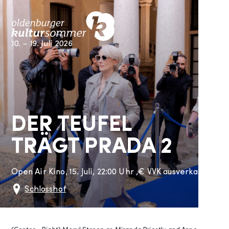
Skip
M
to
content
10. – 19. Juli 2026
Kultursommer Oldenburg
DER TEUFEL
TRÄGT PRADA 2
Open Air Kino,
15. Juli, 22:00 Uhr
,
€
VVK ausverkauft! Rest
Schlosshof
Schloss-Innenhof, Oldenburg
Oldenburg
26122