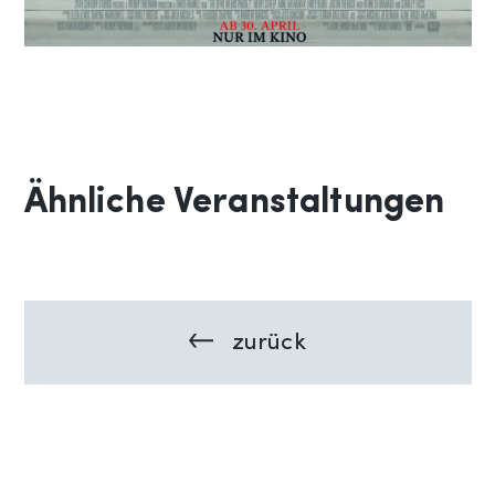
Ähnliche Veranstaltungen
zurück
Previous:
Beitragsnavigation
Amrum
Next: