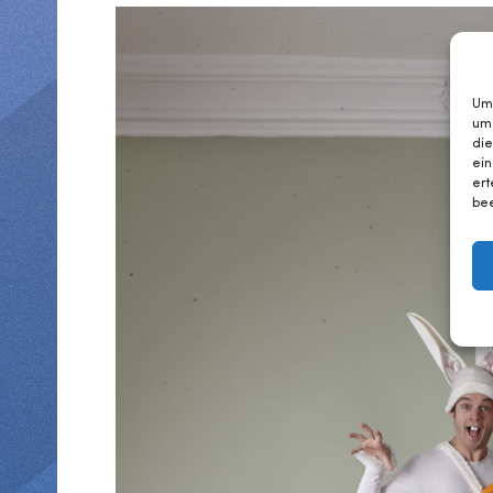
Um 
um
die
ein
ert
bee