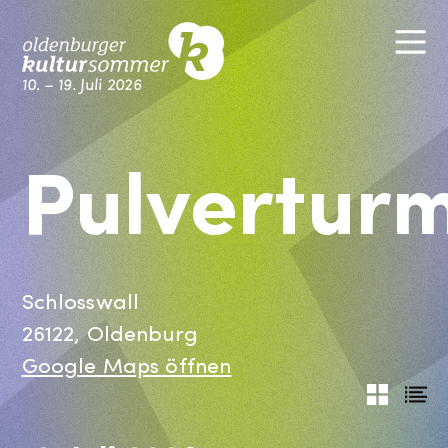
Skip
M
to
content
10. – 19. Juli 2026
Kultursommer Oldenburg
Pulvertur
Schlosswall
26122, Oldenburg
Google Maps öffnen