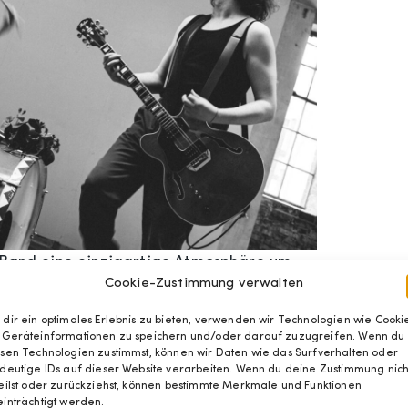
e Band eine einzigartige Atmosphäre um
Cookie-Zustimmung verwalten
. Sie stehen auch für eine neue Ära der
rum sich zu fragen, was hinter dem
dir ein optimales Erlebnis zu bieten, verwenden wir Technologien wie Cookie
ogene Linkshänder oder falsche Linke?
 Geräteinformationen zu speichern und/oder darauf zuzugreifen. Wenn du
sen Technologien zustimmst, können wir Daten wie das Surfverhalten oder
Working-class-Ethos: mehr Schulterschluss
deutige IDs auf dieser Website verarbeiten. Wenn du deine Zustimmung nich
der anders gesagt: «l would rather be a
eilst oder zurückziehst, können bestimmte Merkmale und Funktionen
inträchtigt werden.