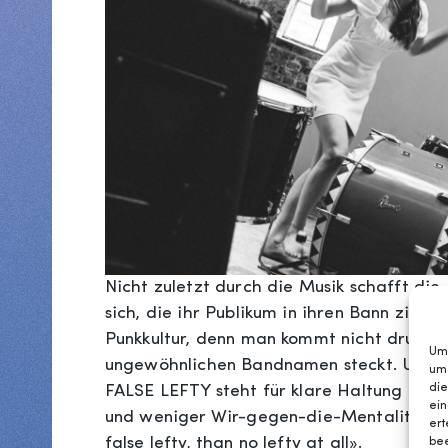
Nicht zuletzt durch die Musik schafft di
sich, die ihr Publikum in ihren Bann zieht
Punkkultur, denn man kommt nicht drumhe
Um 
ungewöhnlichen Bandnamen steckt. Umerz
um
die
FALSE LEFTY steht für klare Haltung und 
ein
und weniger Wir-gegen-die-Mentalität. O
ert
false lefty, than no lefty at all».
bee