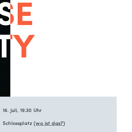
SE
SE
TY
TY
16. Juli, 19:30 Uhr
Schlossplatz
(wo ist das?)
Schloßplatz 1, Oldenburg
Oldenburg
26122