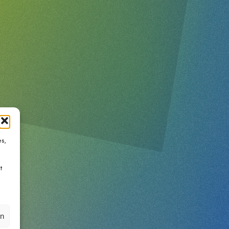
s,
t
en