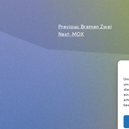
Previous:
Bremen Zwei
Beitragsnavigation
Next:
MOX
Um 
um
die
ein
ert
bee