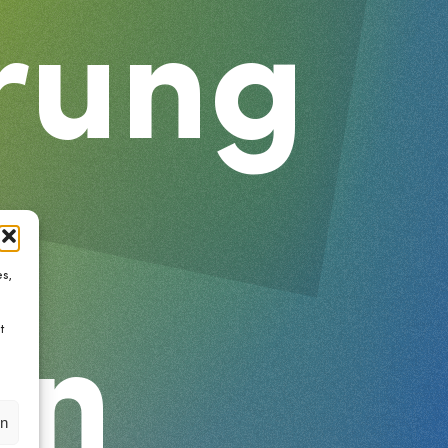
rung
s,
t
on
en