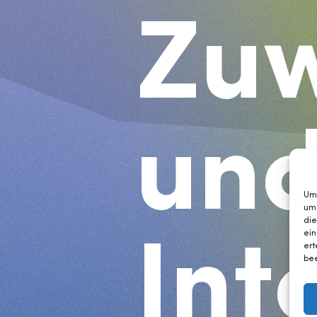
Zu
un
Um 
um
die
ein
Int
ert
bee