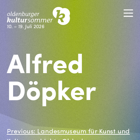
Skip
M
to
content
10. – 19. Juli 2026
Kultursommer Oldenburg
Alfred
Döpker
Previous:
Landesmuseum für Kunst und
Beitragsnavigation