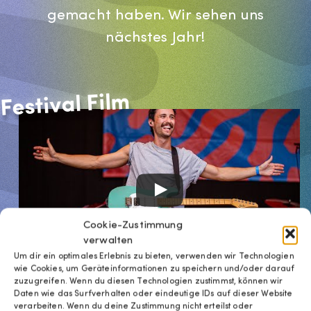
gemacht haben. Wir sehen uns
nächstes Jahr!
Festival Film
Cookie-Zustimmung
verwalten
Um dir ein optimales Erlebnis zu bieten, verwenden wir Technologien
wie Cookies, um Geräteinformationen zu speichern und/oder darauf
zuzugreifen. Wenn du diesen Technologien zustimmst, können wir
Daten wie das Surfverhalten oder eindeutige IDs auf dieser Website
verarbeiten. Wenn du deine Zustimmung nicht erteilst oder